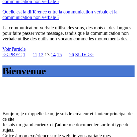
communication non verbale ?
Quelle est la différence entre la communication verbale et la
communication non verbale ?
La communication verbale utilise des sons, des mots et des langues
pour faire passer votre message, tandis que la communication non
verbale utilise des outils non vocaux comme les mouvements des...
Voir l'article
Page
Page
Page
Page
Page
Page
Page
<< PREC
1
…
11
12
13
14
15
…
26
SUIV >>
Bienvenue
Bonjour, je m'appelle Jean, je suis le créateur et l'auteur principal de
ce site.
Je suis un grand curieux et j'adore me documenter sur tout type de
sujets.
Grâce à mon expérience sur le web, je vous partage mes