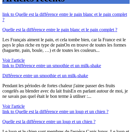
link to Quelle est la différence entre le pain blanc et le pain complet
?
Quelle est la différence entre le pain blanc et le pain complet ?
Les Français aiment le pain, et cela tombe bien, car la France est le
pays le plus riche en type de painOn en trouve de toutes les formes
(baguette, pain, boule, …) et de toutes les couleurs...
Voir l'article
link to Différence entre un smoothie et un milk-shake
Différence entre un smoothie et un milk-shake
Pendant les périodes de fortes chaleur j'aime passer des fruits
congelés au blender avec du lait fraisEn en parlant autour de moi, je
ne savais pas quel était le bon terme à utiliser :...
Voir l'article
link to Quelle est la différence entre un loup et un chien ?
Quelle est la différence entre un loup et un chien ?
Le loup et le chien sont membres de l'espèce Canis lupus. Le loup et