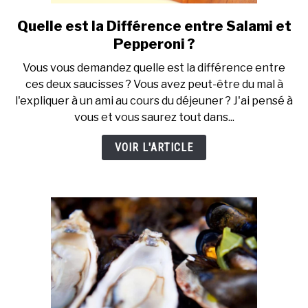
Quelle est la Différence entre Salami et
link
to
Pepperoni ?
Quelle
Vous vous demandez quelle est la différence entre
est
ces deux saucisses ? Vous avez peut-être du mal à
la
l'expliquer à un ami au cours du déjeuner ? J'ai pensé à
Différence
vous et vous saurez tout dans...
entre
Salami
VOIR L'ARTICLE
et
Pepperoni
?