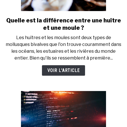
Quelle est la différence entre une huître
link
to
et une moule ?
Quelle
Les huîtres et les moules sont deux types de
est
mollusques bivalves que l'on trouve couramment dans
la
les océans, les estuaires et les rivières du monde
différence
entier. Bien qu'ils se ressemblent à première...
entre
une
VOIR L'ARTICLE
huître
et
une
moule
?