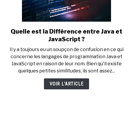
Quelle est la Différence entre Java et
link
to
JavaScript ?
Quelle
Il y a toujours eu un soupçon de confusion en ce qui
est
concerne les langages de programmation Java et
la
JavaScript en raison de leur nom. Bien qu'il existe
Différence
quelques petites similitudes, ils sont assez...
entre
Java
VOIR L'ARTICLE
et
JavaScript
?