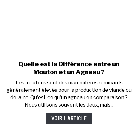
?
Quelle est la Différence entre un
link
to
Mouton et un Agneau ?
Quelle
Les moutons sont des mammifères ruminants
est
généralement élevés pour la production de viande ou
la
de laine. Qu'est-ce qu'un agneau en comparaison ?
Différence
Nous utilisons souvent les deux, mais...
entre
un
VOIR L'ARTICLE
Mouton
et
un