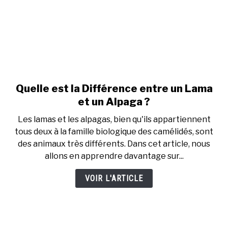
Quelle est la Différence entre un Lama
link
to
et un Alpaga ?
Quelle
Les lamas et les alpagas, bien qu'ils appartiennent
est
tous deux à la famille biologique des camélidés, sont
la
des animaux très différents. Dans cet article, nous
Différence
allons en apprendre davantage sur...
entre
un
VOIR L'ARTICLE
Lama
et
un
Alpaga