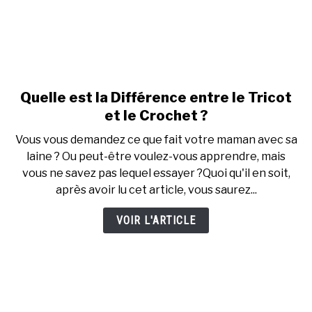
Quelle est la Différence entre le Tricot
link
to
et le Crochet ?
Quelle
Vous vous demandez ce que fait votre maman avec sa
est
laine ? Ou peut-être voulez-vous apprendre, mais
la
vous ne savez pas lequel essayer ?Quoi qu'il en soit,
Différence
après avoir lu cet article, vous saurez...
entre
le
VOIR L'ARTICLE
Tricot
et
le
Crochet
?