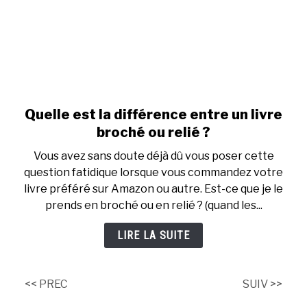
Quelle est la différence entre un livre
link
to
broché ou relié ?
Quelle
Vous avez sans doute déjà dû vous poser cette
est
question fatidique lorsque vous commandez votre
la
livre préféré sur Amazon ou autre. Est-ce que je le
différence
prends en broché ou en relié ? (quand les...
entre
un
LIRE LA SUITE
livre
broché
ou
<< PREC
SUIV >>
relié