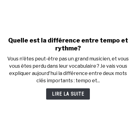
Quelle est la différence entre tempo et
link
to
rythme?
Quelle
Vous n'êtes peut-être pas un grand musicien, et vous
est
vous êtes perdu dans leur vocabulaire ? Je vais vous
la
expliquer aujourd'hui la différence entre deux mots
différence
clés importants : tempo et...
entre
tempo
LIRE LA SUITE
et
rythme?