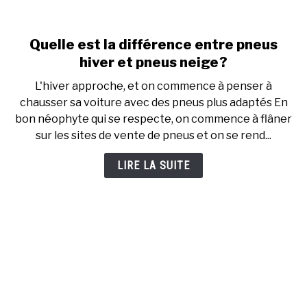
Quelle est la différence entre pneus
link
to
hiver et pneus neige ?
Quelle
L'hiver approche, et on commence à penser à
est
chausser sa voiture avec des pneus plus adaptés En
la
bon néophyte qui se respecte, on commence à flâner
différence
sur les sites de vente de pneus et on se rend...
entre
pneus
LIRE LA SUITE
hiver
et
pneus
neige ?