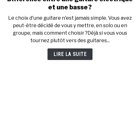
to
et une basse ?
Différence
Le choix d'une guitare n'est jamais simple. Vous avez
entre
peut-être décidé de vous y mettre, en solo ou en
une
groupe, mais comment choisir ?Déjà si vous vous
guitare
tournez plutôt vers des guitares...
électrique
et
LIRE LA SUITE
une
basse ?