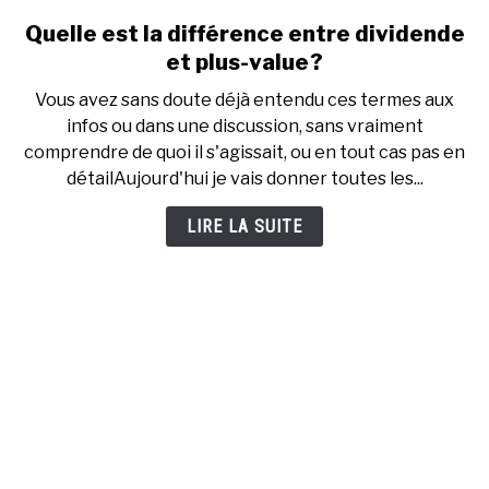
Quelle est la différence entre dividende
link
to
et plus-value ?
Quelle
Vous avez sans doute déjà entendu ces termes aux
est
infos ou dans une discussion, sans vraiment
la
comprendre de quoi il s'agissait, ou en tout cas pas en
différence
détailAujourd'hui je vais donner toutes les...
entre
dividende
LIRE LA SUITE
et
plus-
value ?