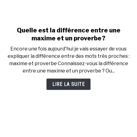
Quelle est la différence entre une
link
to
maxime et un proverbe ?
Quelle
Encore une fois aujourd'hui je vais essayer de vous
est
expliquer la différence entre des mots très proches :
la
maxime et proverbe Connaissez-vous la différence
différence
entre une maxime et un proverbe ? Ou...
entre
une
LIRE LA SUITE
maxime
et
un
proverbe ?