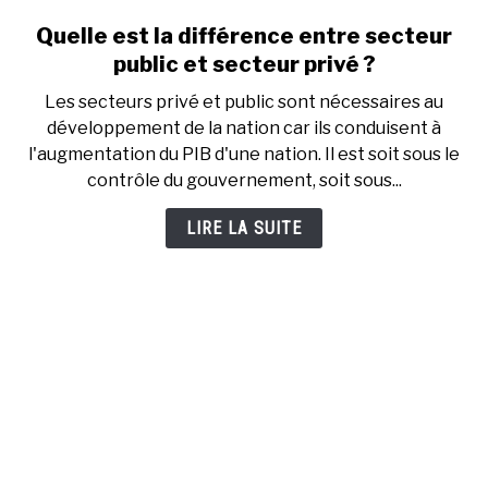
Quelle est la différence entre secteur
link
to
public et secteur privé ?
Quelle
Les secteurs privé et public sont nécessaires au
est
développement de la nation car ils conduisent à
la
l'augmentation du PIB d'une nation. Il est soit sous le
différence
contrôle du gouvernement, soit sous...
entre
secteur
LIRE LA SUITE
public
et
secteur
privé
?