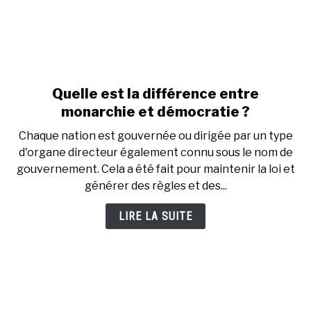
Quelle est la différence entre
link
to
monarchie et démocratie ?
Quelle
Chaque nation est gouvernée ou dirigée par un type
est
d'organe directeur également connu sous le nom de
la
gouvernement. Cela a été fait pour maintenir la loi et
différence
générer des règles et des...
entre
monarchie
LIRE LA SUITE
et
démocratie
?