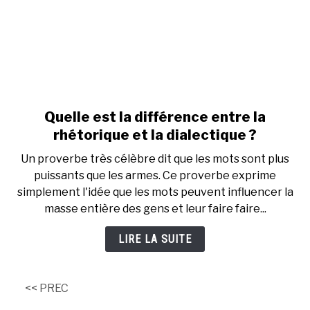
Quelle est la différence entre la
link
to
rhétorique et la dialectique ?
Quelle
Un proverbe très célèbre dit que les mots sont plus
est
puissants que les armes. Ce proverbe exprime
la
simplement l'idée que les mots peuvent influencer la
différence
masse entière des gens et leur faire faire...
entre
la
LIRE LA SUITE
rhétorique
et
la
<< PREC
dialectique