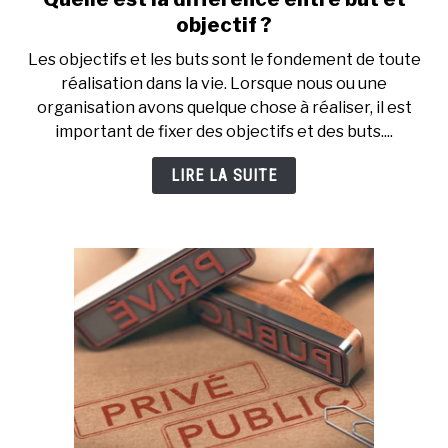
to
objectif ?
Quelle
Les objectifs et les buts sont le fondement de toute
est
réalisation dans la vie. Lorsque nous ou une
la
organisation avons quelque chose à réaliser, il est
différence
important de fixer des objectifs et des buts....
entre
but
LIRE LA SUITE
et
objectif
?