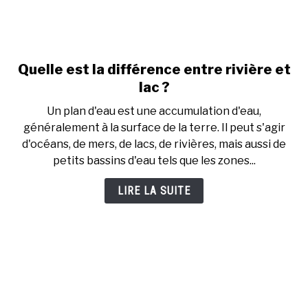
Quelle est la différence entre rivière et
link
to
lac ?
Quelle
Un plan d'eau est une accumulation d'eau,
est
généralement à la surface de la terre. Il peut s'agir
la
d'océans, de mers, de lacs, de rivières, mais aussi de
différence
petits bassins d'eau tels que les zones...
entre
rivière
LIRE LA SUITE
et
lac
?