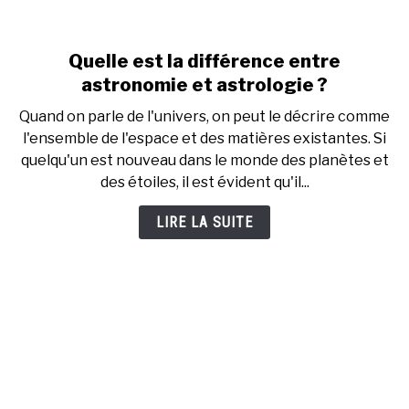
Quelle est la différence entre
link
to
astronomie et astrologie ?
Quelle
Quand on parle de l'univers, on peut le décrire comme
est
l'ensemble de l'espace et des matières existantes. Si
la
quelqu'un est nouveau dans le monde des planètes et
différence
des étoiles, il est évident qu'il...
entre
astronomie
LIRE LA SUITE
et
astrologie
?