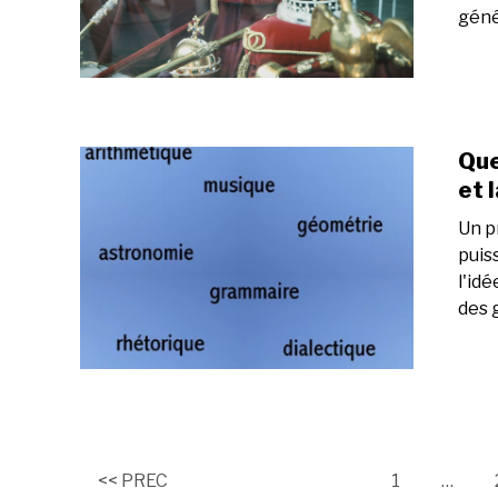
géné
Que
et 
Un p
puis
l'id
des g
Page
<< PREC
1
…