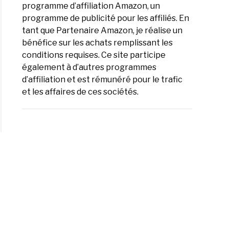
rence
programme d’affiliation Amazon, un
e
programme de publicité pour les affiliés. En
rchie
tant que Partenaire Amazon, je réalise un
bénéfice sur les achats remplissant les
cratie
conditions requises. Ce site participe
également à d’autres programmes
d’affiliation et est rémunéré pour le trafic
et les affaires de ces sociétés.
e
rence
e
orique
ctique