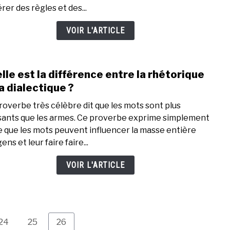
diffé
rer des règles et des...
entr
mona
VOIR L'ARTICLE
et
démo
?
lle est la différence entre la rhétorique
link
to
la dialectique ?
Quell
roverbe très célèbre dit que les mots sont plus
est
sants que les armes. Ce proverbe exprime simplement
la
ée que les mots peuvent influencer la masse entière
diffé
ens et leur faire faire...
entr
la
VOIR L'ARTICLE
rhét
et
la
diale
?
Page
Page
Page
24
25
26