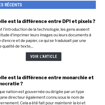
ES RÉCENTS
lle est la différence entre DPI et pixels ?
link
to
t l'introduction de la technologie, les gens avaient
Quell
bitude d'imprimer leurs images ou leurs documents à
est
e d'encre et de papier, ce qui se traduisait par une
la
e qualité de texte,...
diffé
entr
VOIR L'ARTICLE
DPI
et
pixel
lle est la différence entre monarchie et
?
link
to
ocratie ?
Quell
ue nation est gouvernée ou dirigée par un type
est
gane directeur également connu sous le nom de
la
ernement. Cela a été fait pour maintenir la loi et