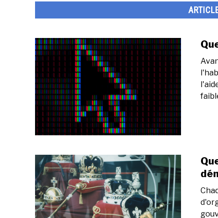
ARTICL
Que
Avan
l'ha
l'aid
faibl
Que
dém
Chaq
d'or
gouv