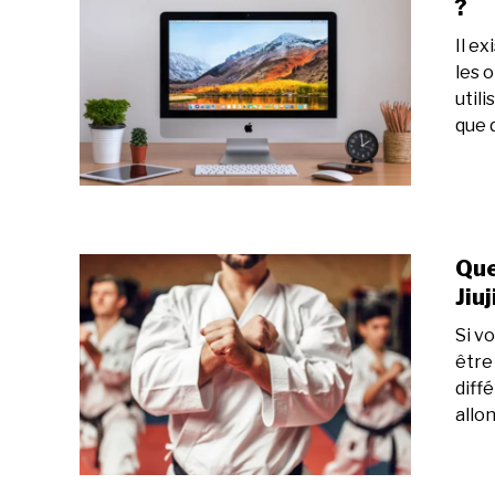
?
Il e
les 
util
que d
Que
Jiuj
Si v
être 
diff
allon