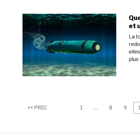
Que
et 
La to
redo
elle
plus
Page
Page
Page
<< PREC
1
…
8
9