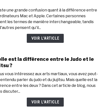
to
Fu
Quell
?
xiste une grande confusion quant à la différence entre
est
ordinateurs Mac et Apple. Certaines personnes
la
isent les termes de manière interchangeable, tandis
diffé
'autres pensent qu'il...
entr
Mac
VOIR L'ARTICLE
et
Appl
?
lle est la différence entre le Judo et le
link
to
itsu ?
Quell
ous vous intéressez aux arts martiaux, vous avez peut-
est
entendu parler du judo et du jiujitsu. Mais quelle est la
la
érence entre les deux ? Dans cet article de blog, nous
diffé
s discuter...
entr
le
VOIR L'ARTICLE
Judo