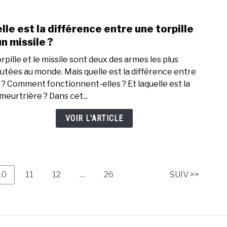
et
le
lle est la différence entre une torpille
link
Jiujit
to
un missile ?
?
Quell
rpille et le missile sont deux des armes les plus
est
utées au monde. Mais quelle est la différence entre
la
s ? Comment fonctionnent-elles ? Et laquelle est la
diffé
 meurtrière ? Dans cet...
entr
une
VOIR L'ARTICLE
torpi
et
un
missi
?
Page
Page
Page
Page
10
11
12
…
26
SUIV >>