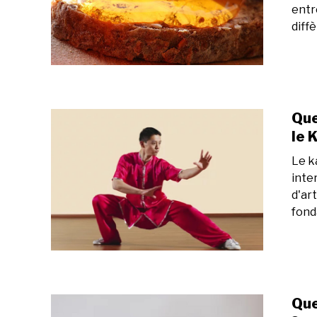
entr
diffè
Que
le 
Le k
inte
d'art
fond
Que