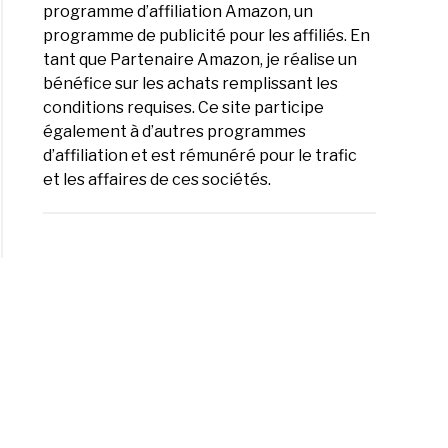
programme d’affiliation Amazon, un
rence
programme de publicité pour les affiliés. En
e
tant que Partenaire Amazon, je réalise un
bénéfice sur les achats remplissant les
conditions requises. Ce site participe
également à d’autres programmes
d’affiliation et est rémunéré pour le trafic
e
et les affaires de ces sociétés.
e
e
rence
e
té
-