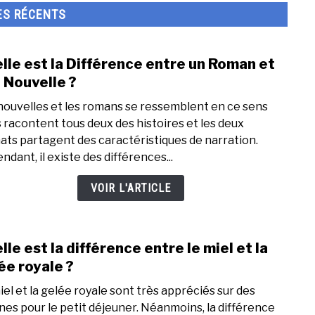
ES RÉCENTS
lle est la Différence entre un Roman et
link
to
 Nouvelle ?
Quell
nouvelles et les romans se ressemblent en ce sens
est
ls racontent tous deux des histoires et les deux
la
ats partagent des caractéristiques de narration.
Diff
ndant, il existe des différences...
entr
un
VOIR L'ARTICLE
Rom
et
une
lle est la différence entre le miel et la
link
Nouv
to
ée royale ?
?
Quell
iel et la gelée royale sont très appréciés sur des
est
ines pour le petit déjeuner. Néanmoins, la différence
la