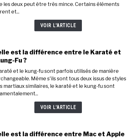
e les deux peut être très mince. Certains éléments
diffé
rent et...
entr
le
VOIR L'ARTICLE
miel
et
la
lle est la différence entre le Karaté et
link
gelé
to
Kung-Fu ?
royal
Quell
?
araté et le kung-fu sont parfois utilisés de manière
est
rchangeable. Même s'ils sont tous deux issus de styles
la
s martiaux similaires, le karaté et le kung-fu sont
diffé
amentalement...
entr
le
VOIR L'ARTICLE
Kara
et
le
lle est la différence entre Mac et Apple
link
Kung