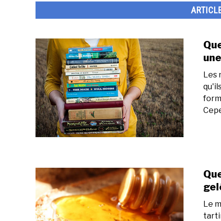
ARTICL
Que
une
Les 
qu'i
form
Cepe
Que
gel
Le m
tart